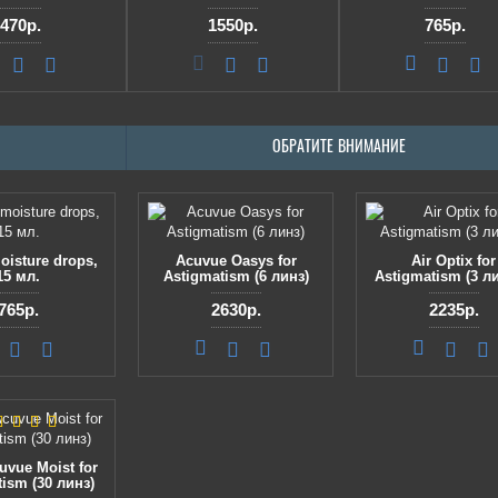
470р.
1550р.
765р.
ОБРАТИТЕ ВНИМАНИЕ
oisture drops,
Acuvue Oasys for
Air Optix for
15 мл.
Astigmatism (6 линз)
Astigmatism (3 л
765р.
2630р.
2235р.
uvue Moist for
ism (30 линз)