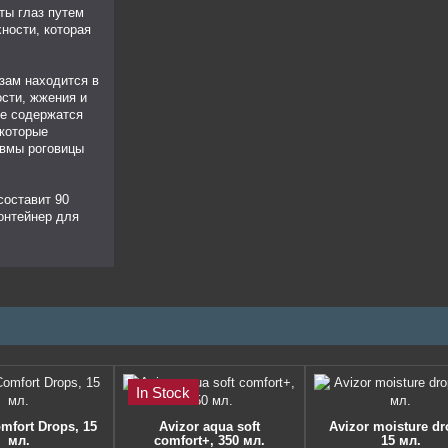
ты глаз путем
хности, которая
зам находится в
ости, жжения и
же содержатся
которые
авмы роговицы
составит 90
онтейнер для
In Stock
mfort Drops, 15
Avizor aqua soft
Avizor moisture dr
мл.
comfort+, 350 мл.
15 мл.