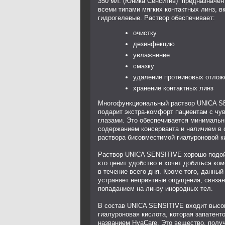
350 мл. (Юника Сенситив) предназначен
всеми типами мягких контактных линз, в
гидрогелевые. Раствор обеспечивает:
очистку
дезинфекцию
увлажнение
смазку
удаление протеиновых отлож
хранение контактных линз
Многофункциональный раствор UNICA S
подарит экстра-комфорт пациентам с чу
глазами. Это обеспечивается минималь
содержанием консерванта и наличием в 
раствора бисовместимой гиалуроновой к
Раствор UNICA SENSITIVE хорошо подой
кто ценит удобство и хочет добиться ко
в течение всего дня. Кроме того, данный
устраняет неприятные ощущения, связан
попаданием на линзу инородных тел.
В состав UNICA SENSITIVE входит высо
гиалуроновая кислота, которая запатент
названием HyaCare. Это вещество, полу