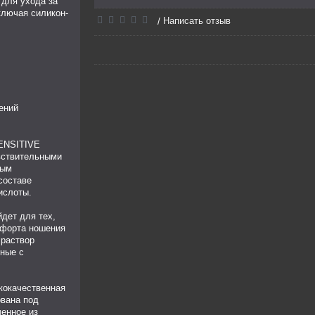
 для ухода за
ключая силикон-
Написать отзыв
/
ений
ENSITIVE
вствительными
ным
составе
ислоты.
дет для тех,
мфорта ношения
 раствор
ные с
кокачественная
ована под
ченное из