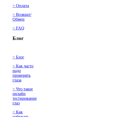
> Оплата
> Возврат/
Обмен
> FAQ
Блог
> Блог
> Как часто
надо
проверять
глаза
> Что такое
онлайн
тестирование
глаз
> Как
избежать