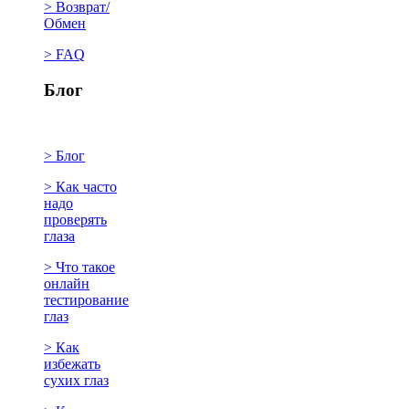
> Возврат/
Обмен
> FAQ
Блог
> Блог
> Как часто
надо
проверять
глаза
> Что такое
онлайн
тестирование
глаз
> Как
избежать
сухих глаз