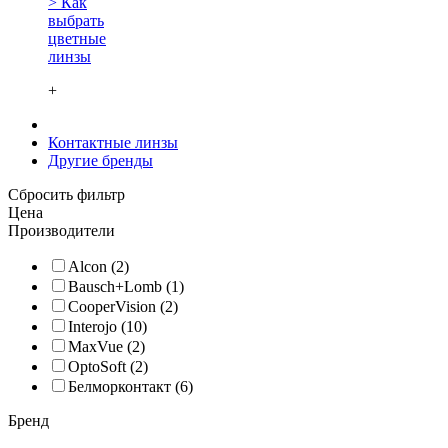
> Как
выбрать
цветные
линзы
+
Контактные линзы
Другие бренды
Сбросить фильтр
Цена
Производители
Alcon (2)
Bausch+Lomb (1)
CooperVision (2)
Interojo (10)
MaxVue (2)
OptoSoft (2)
Белморконтакт (6)
Бренд