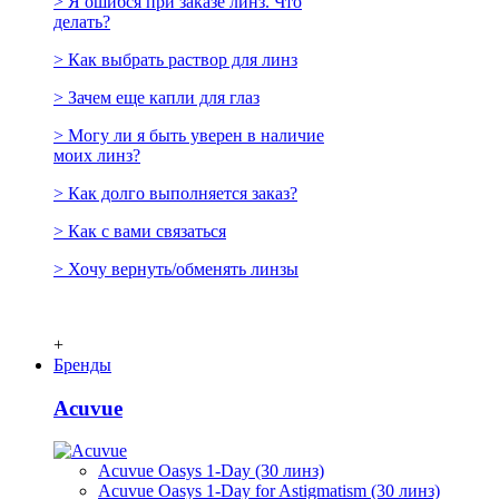
> Я ошибся при заказе линз. Что
делать?
> Как выбрать раствор для линз
> Зачем еще капли для глаз
> Могу ли я быть уверен в наличие
моих линз?
> Как долго выполняется заказ?
> Как с вами связаться
> Хочу вернуть/обменять линзы
+
Бренды
Acuvue
Acuvue Oasys 1-Day (30 линз)
Acuvue Oasys 1-Day for Astigmatism (30 линз)