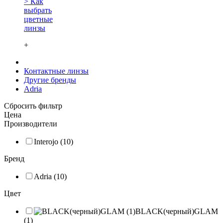
> Как
выбрать
цветные
линзы
+
Контактные линзы
Другие бренды
Adria
Сбросить фильтр
Цена
Производители
Interojo (10)
Бренд
Adria (10)
Цвет
BLACK(черный)GLAM
(1)