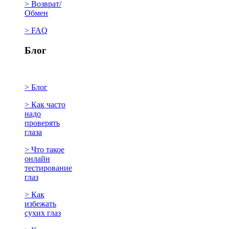
> Возврат/
Обмен
> FAQ
Блог
> Блог
> Как часто
надо
проверять
глаза
> Что такое
онлайн
тестирование
глаз
> Как
избежать
сухих глаз