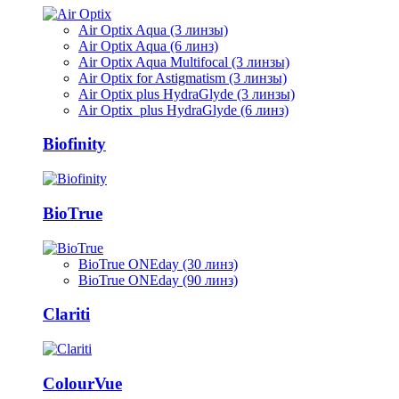
Air Optix Aqua (3 линзы)
Air Optix Aqua (6 линз)
Air Optix Aqua Multifocal (3 линзы)
Air Optix for Astigmatism (3 линзы)
Air Optix plus HydraGlyde (3 линзы)
Air Optix plus HydraGlyde (6 линз)
Biofinity
BioTrue
BioTrue ONEday (30 линз)
BioTrue ONEday (90 линз)
Clariti
ColourVue