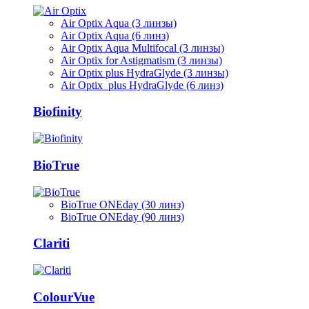
Air Optix Aqua (3 линзы)
Air Optix Aqua (6 линз)
Air Optix Aqua Multifocal (3 линзы)
Air Optix for Astigmatism (3 линзы)
Air Optix plus HydraGlyde (3 линзы)
Air Optix plus HydraGlyde (6 линз)
Biofinity
BioTrue
BioTrue ONEday (30 линз)
BioTrue ONEday (90 линз)
Clariti
ColourVue